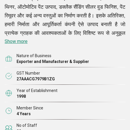
थिनर, ऑटोमोटिव पेंट उत्पाद, डक्लैक सैंडिंग सीलर वुड फिनिश, पेंट
रिमूवर और कई अन्य वस्तुओं का निर्माण करती है। इसके अतिरिक्त,
हमारी निर्माता और आपूर्तिकर्ता कंपनी ऐसे उत्पाद बनाती है जो
प्रत्येक ग्राहक की आवश्यकताओं के लिए विशिष्ट रूप से अनुकूल
होते हैं। हमने शीर्ष स्तर के सामान और नवीन समाधानों की पेशकश
Show more
पर मजबूती से ध्यान केंद्रित करके अपने ग्राहकों का विश्वास जीता
Nature of Business
है। हमारे उत्पाद पूरी तरह से अद्वितीय कच्चे माल से बने होते हैं
Exporter and Manufacturer & Supplier
जिनका उत्पादन प्रक्रिया में उपयोग करने से पहले विभिन्न मापदंडों
GST Number
पर परीक्षण किया जाता है। हमें यह घोषणा करते हुए खुशी हो रही है
27AAACG7979B1ZG
कि हमारे DKLAC और POLYZON ब्रांड उच्चतम गुणवत्ता के
Year of Establishment
उत्पाद बनाने के लिए पहचाने जाते हैं। हमारा मुख्य जोर गुणवत्ता पर
1998
है, जो हमें हमारे प्रतिस्पर्धियों से अलग करती है
।
Member Since
4 Years
हमारे परिसर में कई इकाइयां हैं जहां विभिन्न व्यवसाय संचालन
No of Staff
सफलतापूर्वक और आसानी से किए जाते हैं। सभी डिवीजनों का